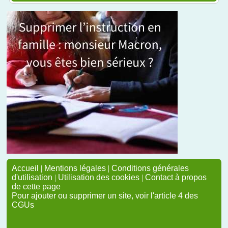
Accueil
|
Mentions légales
|
Conditions générales
d'utilisation
|
Utilisation des cookies
|
Contact à propos
de cette page
Pour ajouter ou supprimer un site, voir l'article 4 des
CGUs