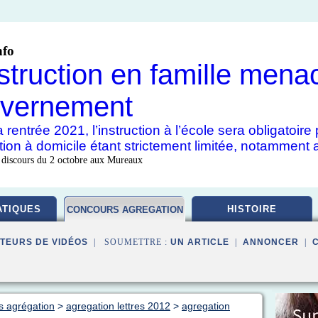
nfo
nstruction en famille mena
vernement
 rentrée 2021, l’instruction à l’école sera obligatoir
uction à domicile étant strictement limitée, notamment 
 discours du 2 octobre aux Mureaux
TIQUES
HISTOIRE
CONCOURS AGREGATION
TEURS DE VIDÉOS
| SOUMETTRE :
UN ARTICLE
|
ANNONCER
|
s agrégation
>
agregation lettres 2012
>
agregation