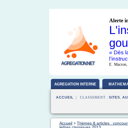
Alerte i
L'i
gou
« Dès la
l’instr
AGREGATION.NET
E. Macron,
AGREGATION INTERNE
MATHEMA
ACCUEIL
| CLASSEMENT :
SITES
,
AU
Accueil
>
Thèmes & articles : concour
lettres classiques 2013