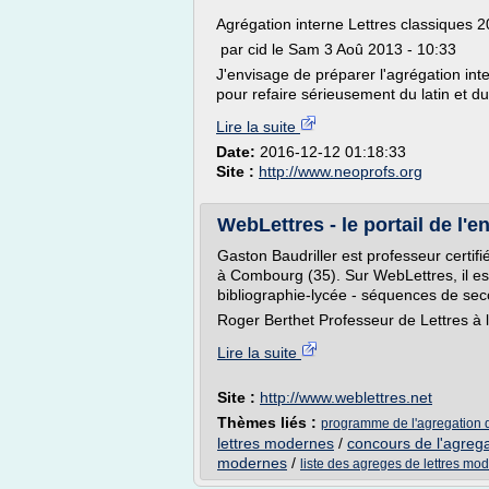
Agrégation interne Lettres classiques 
par cid le Sam 3 Aoû 2013 - 10:33
J'envisage de préparer l'agrégation int
pour refaire sérieusement du latin et d
Lire la suite
Date:
2016-12-12 01:18:33
Site :
http://www.neoprofs.org
WebLettres - le portail de l'
Gaston Baudriller est professeur certi
à Combourg (35). Sur WebLettres, il est
bibliographie-lycée - séquences de seco
Roger Berthet Professeur de Lettres à la
Lire la suite
Site :
http://www.weblettres.net
Thèmes liés :
programme de l'agregation 
lettres modernes
/
concours de l'agreg
modernes
/
liste des agreges de lettres mo