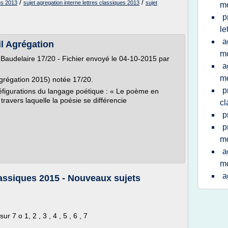
/
/
nes 2013
sujet agregation interne lettres classiques 2013
sujet
m
p
le
a
il Agrégation
m
 Baudelaire 17/20 - Fichier envoyé le 04-10-2015 par
a
m
agrégation 2015) notée 17/20.
p
figurations du langage poétique : « Le poème en
travers laquelle la poésie se différencie
cl
p
p
m
a
m
a
lassiques 2015 - Nouveaux sujets
r 7 o 1, 2 , 3 , 4 , 5 , 6 , 7