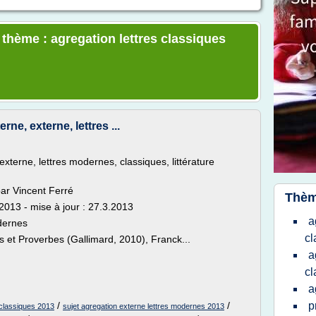
 thème : agregation lettres classiques
rne, externe, lettres ...
externe, lettres modernes, classiques, littérature
par Vincent Ferré
Thèm
2013 - mise à jour : 27.3.2013
a
odernes
cl
s et Proverbes (Gallimard, 2010), Franck...
a
cl
a
/
/
p
 classiques 2013
sujet agregation externe lettres modernes 2013