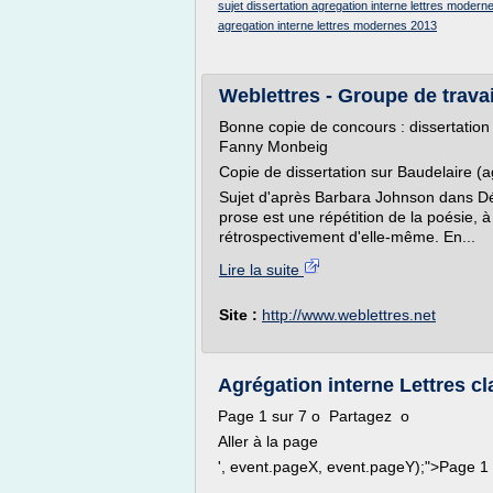
sujet dissertation agregation interne lettres moder
agregation interne lettres modernes 2013
Weblettres - Groupe de trava
Bonne copie de concours : dissertation
Fanny Monbeig
Copie de dissertation sur Baudelaire (
Sujet d'après Barbara Johnson dans Dé
prose est une répétition de la poésie, à 
rétrospectivement d'elle-même. En...
Lire la suite
Site :
http://www.weblettres.net
Agrégation interne Lettres c
Page 1 sur 7 o Partagez o
Aller à la page
', event.pageX, event.pageY);">Page 1 su