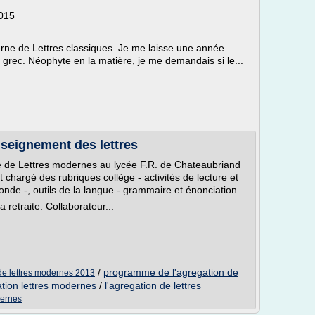
2015
erne de Lettres classiques. Je me laisse une année
u grec. Néophyte en la matière, je me demandais si le...
enseignement des lettres
fié de Lettres modernes au lycée F.R. de Chateaubriand
 chargé des rubriques collège - activités de lecture et
nde -, outils de la langue - grammaire et énonciation.
 retraite. Collaborateur...
/
programme de l'agregation de
de lettres modernes 2013
ation lettres modernes
/
l'agregation de lettres
dernes