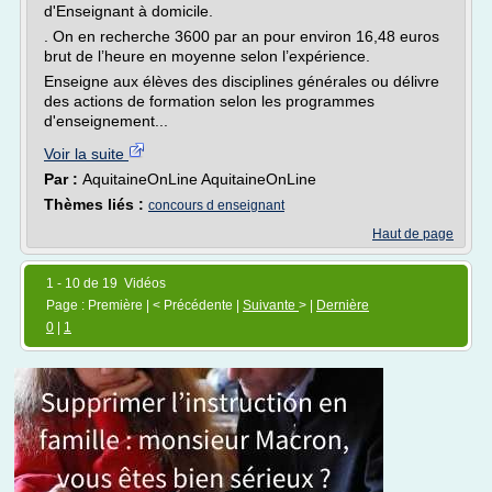
d'Enseignant à domicile.
. On en recherche 3600 par an pour environ 16,48 euros
brut de l’heure en moyenne selon l’expérience.
Enseigne aux élèves des disciplines générales ou délivre
des actions de formation selon les programmes
d'enseignement...
Voir la suite
Par :
AquitaineOnLine AquitaineOnLine
Thèmes liés :
concours d enseignant
Haut de page
1 - 10 de 19 Vidéos
Page : Première | < Précédente |
Suivante
> |
Dernière
0
|
1