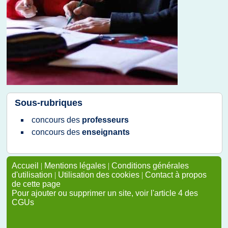
Sous-rubriques
concours
des
professeurs
concours
des
enseignants
Accueil
|
Mentions légales
|
Conditions générales
d'utilisation
|
Utilisation des cookies
|
Contact à propos
de cette page
Pour ajouter ou supprimer un site, voir l'article 4 des
CGUs