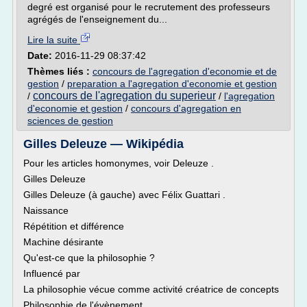
degré est organisé pour le recrutement des professeurs
agrégés de l'enseignement du...
Lire la suite
Date:
2016-11-29 08:37:42
Thèmes liés :
concours de l'agregation d'economie et de
gestion
/
preparation a l'agregation d'economie et gestion
concours de l'agregation du superieur
/
/
l'agregation
d'economie et gestion
/
concours d'agregation en
sciences de gestion
Gilles Deleuze — Wikipédia
Pour les articles homonymes, voir Deleuze .
Gilles Deleuze
Gilles Deleuze (à gauche) avec Félix Guattari .
Naissance
Répétition et différence
Machine désirante
Qu'est-ce que la philosophie ?
Influencé par
La philosophie vécue comme activité créatrice de concepts
Philosophie de l'évènement