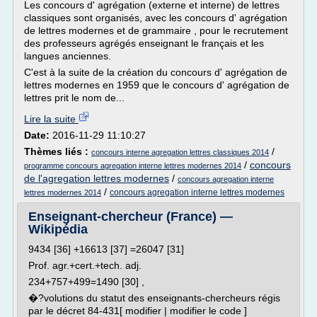
Les concours d' agrégation (externe et interne) de lettres
classiques sont organisés, avec les concours d' agrégation
de lettres modernes et de grammaire , pour le recrutement
des professeurs agrégés enseignant le français et les
langues anciennes.
C'est à la suite de la création du concours d' agrégation de
lettres modernes en 1959 que le concours d' agrégation de
lettres prit le nom de...
Lire la suite
Date:
2016-11-29 11:10:27
Thèmes liés :
/
concours interne agregation lettres classiques 2014
/
concours
programme concours agregation interne lettres modernes 2014
de l'agregation lettres modernes
/
concours agregation interne
/
concours agregation interne lettres modernes
lettres modernes 2014
Enseignant-chercheur (France) —
Wikipédia
9434 [36] +16613 [37] =26047 [31]
Prof. agr.+cert.+tech. adj.
234+757+499=1490 [30] ,
�?volutions du statut des enseignants-chercheurs régis
par le décret 84-431[ modifier | modifier le code ]