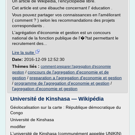
Un article de Wikipédia, l'encyclopédie libre.
Cet article est une ébauche concernant l' éducation .
Vous pouvez partager vos connaissances en l'améliorant
( comment ? ) selon les recommandations des projets
correspondants .
L'agrégation d'économie et gestion est un concours
national de la fonction publique de l'�?tat permettant le
recrutement des...
Lire la suite
Date:
2016-12-09 12:52:30
Thèmes liés :
comment preparer l'agregation d'economie
/
concours de l'agregation d'economie et de
gestion
gestion
/
preparation a l'agregation d'economie et gestion
/
programme de l'agregation d'economie et gestion
/
l'agregation d'economie et gestion
Université de Kinshasa — Wikipédia
Géolocalisation sur la carte : République démocratique du
Congo
Université de Kinshasa
modifier
L'université de Kinshasa (communément appelée UNIKIN)