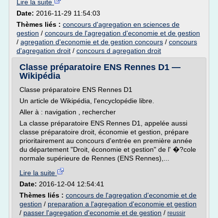
Lire la suite
Date:
2016-11-29 11:54:03
Thèmes liés :
concours d'agregation en sciences de
gestion
/
concours de l'agregation d'economie et de gestion
/
agregation d'economie et de gestion concours
/
concours
d'agregation droit
/
concours d agregation droit
Classe préparatoire ENS Rennes D1 —
Wikipédia
Classe préparatoire ENS Rennes D1
Un article de Wikipédia, l'encyclopédie libre.
Aller à : navigation , rechercher
La classe préparatoire ENS Rennes D1, appelée aussi
classe préparatoire droit, économie et gestion, prépare
prioritairement au concours d'entrée en première année
du département "Droit, économie et gestion" de l' �?cole
normale supérieure de Rennes (ENS Rennes),...
Lire la suite
Date:
2016-12-04 12:54:41
Thèmes liés :
concours de l'agregation d'economie et de
gestion
/
preparation a l'agregation d'economie et gestion
/
passer l'agregation d'economie et de gestion
/
reussir