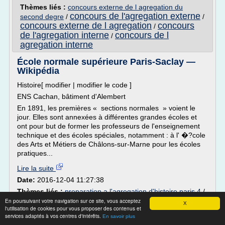
Thèmes liés :
concours externe de l agregation du
concours de l'agregation externe
second degre
/
/
concours externe de l agregation
concours
/
de l'agregation interne
concours de l
/
agregation interne
École normale supérieure Paris-Saclay —
Wikipédia
Histoire[ modifier | modifier le code ]
ENS Cachan, bâtiment d'Alembert
En 1891, les premières « sections normales » voient le
jour. Elles sont annexées à différentes grandes écoles et
ont pour but de former les professeurs de l'enseignement
technique et des écoles spéciales, notamment : à l' �?cole
des Arts et Métiers de Châlons-sur-Marne pour les écoles
pratiques...
Lire la suite
Date:
2016-12-04 11:27:38
Thèmes liés :
preparation a l'agregation d'histoire paris 4
/
preparation a l'agregation d'histoire paris 1
/
preparation a
En poursuivant votre navigation sur ce site, vous acceptez
X
l'utilisation de cookies pour vous proposer des contenus et
l'agregation d'economie et gestion
services adaptés à vos centres d'intérêts.
En savoir plus