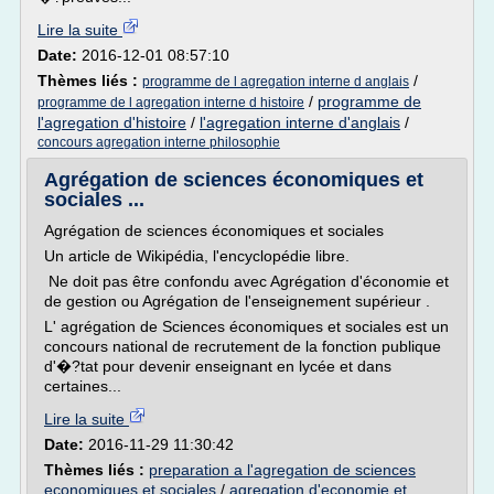
Lire la suite
Date:
2016-12-01 08:57:10
Thèmes liés :
/
programme de l agregation interne d anglais
/
programme de
programme de l agregation interne d histoire
l'agregation d'histoire
/
l'agregation interne d'anglais
/
concours agregation interne philosophie
Agrégation de sciences économiques et
sociales ...
Agrégation de sciences économiques et sociales
Un article de Wikipédia, l'encyclopédie libre.
Ne doit pas être confondu avec Agrégation d'économie et
de gestion ou Agrégation de l'enseignement supérieur .
L' agrégation de Sciences économiques et sociales est un
concours national de recrutement de la fonction publique
d'�?tat pour devenir enseignant en lycée et dans
certaines...
Lire la suite
Date:
2016-11-29 11:30:42
Thèmes liés :
preparation a l'agregation de sciences
economiques et sociales
/
agregation d'economie et