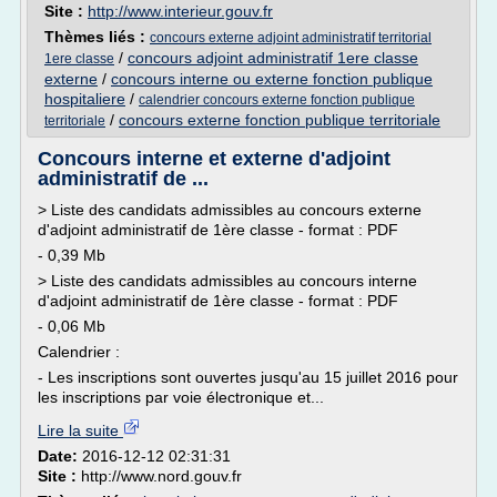
Site :
http://www.interieur.gouv.fr
Thèmes liés :
concours externe adjoint administratif territorial
/
concours adjoint administratif 1ere classe
1ere classe
externe
/
concours interne ou externe fonction publique
hospitaliere
/
calendrier concours externe fonction publique
/
concours externe fonction publique territoriale
territoriale
Concours interne et externe d'adjoint
administratif de ...
> Liste des candidats admissibles au concours externe
d'adjoint administratif de 1ère classe - format : PDF
- 0,39 Mb
> Liste des candidats admissibles au concours interne
d'adjoint administratif de 1ère classe - format : PDF
- 0,06 Mb
Calendrier :
- Les inscriptions sont ouvertes jusqu'au 15 juillet 2016 pour
les inscriptions par voie électronique et...
Lire la suite
Date:
2016-12-12 02:31:31
Site :
http://www.nord.gouv.fr