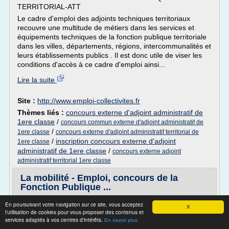
TERRITORIAL-ATT
Le cadre d'emploi des adjoints techniques territoriaux
recouvre une multitude de métiers dans les services et
équipements techniques de la fonction publique territoriale
dans les villes, départements, régions, intercommunalités et
leurs établissements publics . Il est donc utile de viser les
conditions d'accès à ce cadre d'emploi ainsi...
Lire la suite
Site :
http://www.emploi-collectivites.fr
Thèmes liés :
concours externe d'adjoint administratif de
1ere classe
/
concours commun externe d'adjoint administratif de
/
1ere classe
concours externe d'adjoint administratif territorial de
/
inscription concours externe d'adjoint
1ere classe
administratif de 1ere classe
/
concours externe adjoint
administratif territorial 1ere classe
La mobilité - Emploi, concours de la
Fonction Publique ...
La loi 2009 fait de la mobilité un droit des fonctionnaires.
En poursuivant votre navigation sur ce site, vous acceptez
X
Où en est-on aujourd'hui? Changer de poste, d'emploi ou,
l'utilisation de cookies pour vous proposer des contenus et
services adaptés à vos centres d'intérêts.
surtout, de fonction publique n'est pas une démarche
En savoir plus