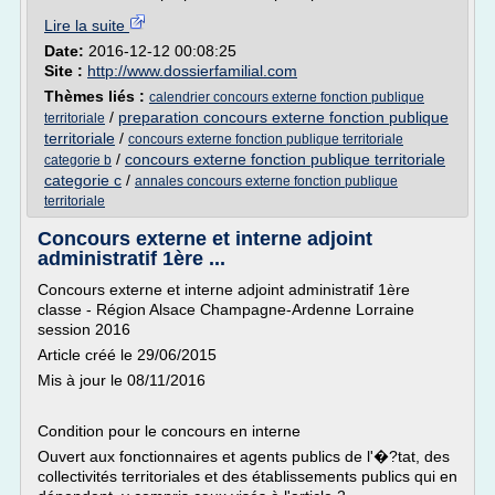
Lire la suite
Date:
2016-12-12 00:08:25
Site :
http://www.dossierfamilial.com
Thèmes liés :
calendrier concours externe fonction publique
/
preparation concours externe fonction publique
territoriale
territoriale
/
concours externe fonction publique territoriale
/
concours externe fonction publique territoriale
categorie b
categorie c
/
annales concours externe fonction publique
territoriale
Concours externe et interne adjoint
administratif 1ère ...
Concours externe et interne adjoint administratif 1ère
classe - Région Alsace Champagne-Ardenne Lorraine
session 2016
Article créé le 29/06/2015
Mis à jour le 08/11/2016
Condition pour le concours en interne
Ouvert aux fonctionnaires et agents publics de l'�?tat, des
collectivités territoriales et des établissements publics qui en