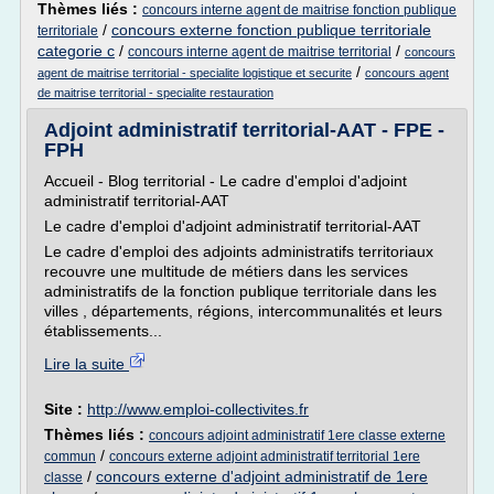
Thèmes liés :
concours interne agent de maitrise fonction publique
/
concours externe fonction publique territoriale
territoriale
categorie c
/
/
concours interne agent de maitrise territorial
concours
/
agent de maitrise territorial - specialite logistique et securite
concours agent
de maitrise territorial - specialite restauration
Adjoint administratif territorial-AAT - FPE -
FPH
Accueil - Blog territorial - Le cadre d'emploi d'adjoint
administratif territorial-AAT
Le cadre d'emploi d'adjoint administratif territorial-AAT
Le cadre d'emploi des adjoints administratifs territoriaux
recouvre une multitude de métiers dans les services
administratifs de la fonction publique territoriale dans les
villes , départements, régions, intercommunalités et leurs
établissements...
Lire la suite
Site :
http://www.emploi-collectivites.fr
Thèmes liés :
concours adjoint administratif 1ere classe externe
/
commun
concours externe adjoint administratif territorial 1ere
/
concours externe d'adjoint administratif de 1ere
classe