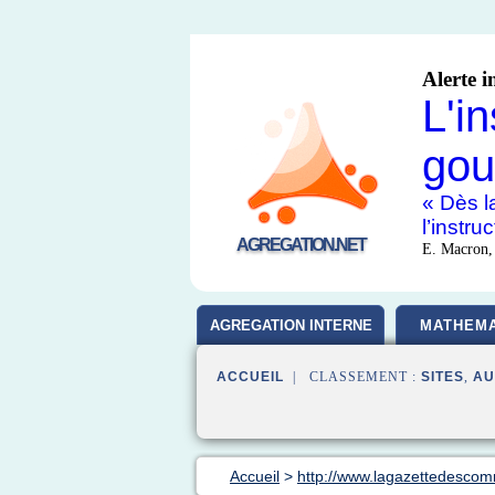
Alerte i
L'i
gou
« Dès la
l’instr
AGREGATION.NET
E. Macron,
AGREGATION INTERNE
MATHEMA
ACCUEIL
| CLASSEMENT :
SITES
,
AU
Accueil
>
http://www.lagazettedesc