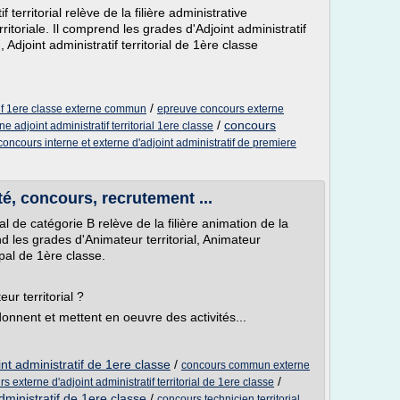
 territorial relève de la filière administrative
ritoriale. Il comprend les grades d'Adjoint administratif
 Adjoint administratif territorial de 1ère classe
/
tif 1ere classe externe commun
epreuve concours externe
/
concours
e adjoint administratif territorial 1ere classe
concours interne et externe d'adjoint administratif de premiere
ité, concours, recrutement ...
al de catégorie B relève de la filière animation de la
end les grades d'Animateur territorial, Animateur
pal de 1ère classe.
ur territorial ?
nnent et mettent en oeuvre des activités...
nt administratif de 1ere classe
/
concours commun externe
/
s externe d'adjoint administratif territorial de 1ere classe
dministratif de 1ere classe
/
concours technicien territorial