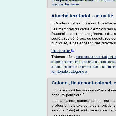
principal 1er classe
Attaché territorial - actualité
I. Quelles sont les missions d'un attaché 
Les membres du cadre d'emplois des att
l'autorité des directeurs généraux des
secrétaires généraux ou secrétaires d
publics et, le cas échéant, des directeu
Lire la suite
Thèmes liés :
concours externe d'adjoint ad
d'adjoint administratif territorial de 1ere classe
concours commun externe d'adjoint administra
territoriale categorie a
Colonel, lieutenant-colonel, 
I. Quelles sont les missions d'un colon
sapeurs-pompiers ?
Les capitaines, commandants, lieutena
professionnels exercent leurs fonction
secours (Sdis) et sont placés sous l'au