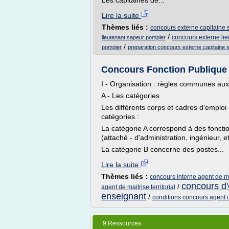
Les capitaines de...
Lire la suite
Thèmes liés :
concours externe capitaine 
/
concours externe li
lieutenant sapeur pompier
/
pompier
preparation concours externe capitaine 
Concours Fonction Publique te
I - Organisation : règles communes aux
A - Les catégories
Les différents corps et cadres d'emploi 
catégories :
La catégorie A correspond à des foncti
(attaché - d'administration, ingénieur, 
La catégorie B concerne des postes...
Lire la suite
Thèmes liés :
concours interne agent de mai
concours d'
/
agent de maitrise territorial
enseignant
/
conditions concours agent de
9 Ressources