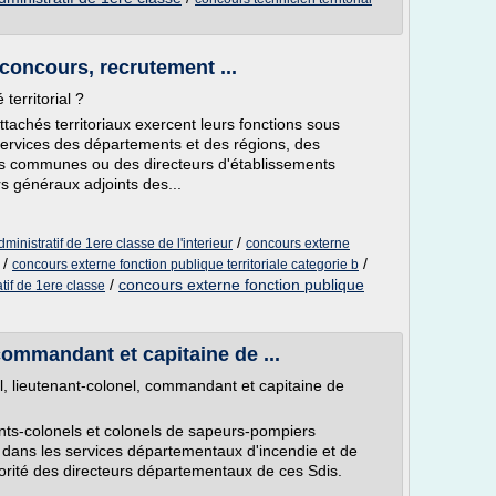
, concours, recrutement ...
territorial ?
achés territoriaux exercent leurs fonctions sous
 services des départements et des régions, des
es communes ou des directeurs d'établissements
rs généraux adjoints des...
/
ministratif de 1ere classe de l'interieur
concours externe
/
/
concours externe fonction publique territoriale categorie b
/
concours externe fonction publique
tif de 1ere classe
commandant et capitaine de ...
el, lieutenant-colonel, commandant et capitaine de
nts-colonels et colonels de sapeurs-pompiers
s dans les services départementaux d'incendie et de
torité des directeurs départementaux de ces Sdis.