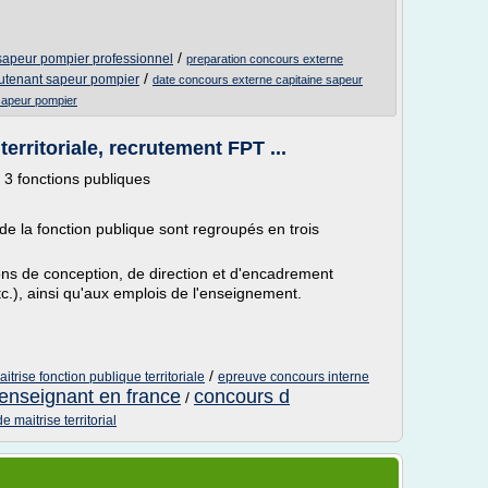
/
sapeur pompier professionnel
preparation concours externe
/
eutenant sapeur pompier
date concours externe capitaine sapeur
sapeur pompier
rritoriale, recrutement FPT ...
 3 fonctions publiques
de la fonction publique sont regroupés en trois
ons de conception, de direction et d'encadrement
etc.), ainsi qu'aux emplois de l'enseignement.
/
trise fonction publique territoriale
epreuve concours interne
enseignant en france
concours d
/
 maitrise territorial