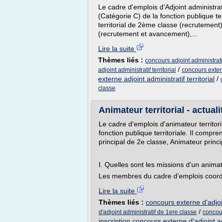
Le cadre d'emplois d'Adjoint administratif
(Catégorie C) de la fonction publique ter
territorial de 2ème classe (recrutement),
(recrutement et avancement),...
Lire la suite
Thèmes liés :
concours adjoint administra
/
adjoint administratif territorial
concours extern
externe adjoint administratif territorial
/
classe
Animateur territorial - actual
Le cadre d'emplois d'animateur territori
fonction publique territoriale. Il compr
principal de 2e classe, Animateur princi
I. Quelles sont les missions d'un animate
Les membres du cadre d'emplois coordo
Lire la suite
Thèmes liés :
concours externe d'adjoi
/
d'adjoint administratif de 1ere classe
concour
inscription concours externe d'adjoint a