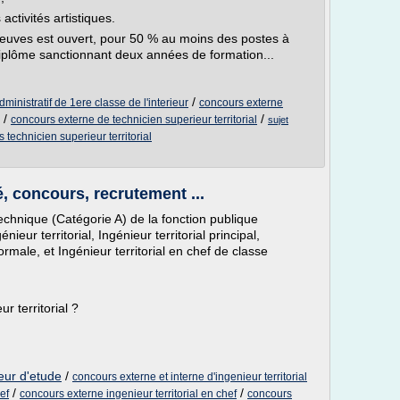
ctivités artistiques.
reuves est ouvert, pour 50 % au moins des postes à
 diplôme sanctionnant deux années de formation...
/
ministratif de 1ere classe de l'interieur
concours externe
/
/
concours externe de technicien superieur territorial
sujet
 technicien superieur territorial
té, concours, recrutement ...
technique (Catégorie A) de la fonction publique
nieur territorial, Ingénieur territorial principal,
ormale, et Ingénieur territorial en chef de classe
r territorial ?
eur d'etude
/
concours externe et interne d'ingenieur territorial
/
/
ef
concours externe ingenieur territorial en chef
concours