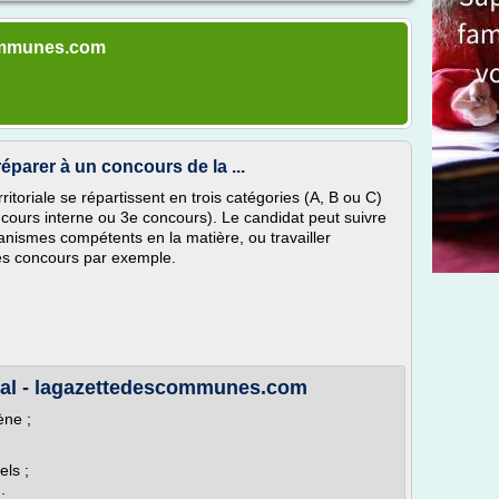
communes.com
éparer à un concours de la ...
ritoriale se répartissent en trois catégories (A, B ou C)
ncours interne ou 3e concours). Le candidat peut suivre
anismes compétents en la matière, ou travailler
des concours par exemple.
orial - lagazettedescommunes.com
ène ;
ls ;
;