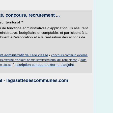
ité, concours, recrutement ...
ur territorial ?
 de fonctions administratives d'application. Ils assurent
inistrative, budgétaire et comptable, et participent à la
ibuent à l'élaboration et à la réalisation des actions de
nt administratif de 1ere classe
/
concours commun externe
/
s externe d'adjoint administratif territorial de 1ere classe
date
/
inscription concours externe d'adjoint
re classe
orial - lagazettedescommunes.com