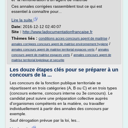
Ces annales corrigées rassemblent tout ce qui est
essentiel à connaître pour...
Lire la suite
Date:
2016-12-12 02:40:07
Site :
http://www.ladocumentationfrancaise.fr
Thèmes liés :
/
conditions acces concours agent de maitrise
/
annales corrigees concours agent de maitrise environnement hygiene
/
annales concours agent de maitrise territorial espaces verts
annales
/
concours agent de maitrise espaces verts
annales concours agent de
maitrise territorial logistique et securite
Les douze étapes clés pour se préparer à un
concours de la ...
Les concours de la fonction publique territoriale se
répartissent en trois catégories (A, B ou C) et en trois types
(concours externe, concours interne ou 3e concours). Le
candidat peut suivre une préparation collective auprès
d'organismes compétents en la matière, ou travailler
individuellement à partir des annales des concours par
exemple.
Sauf dérogation prévue par la loi, les...