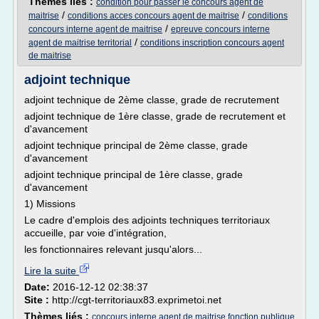
Thèmes liés :
condition pour passer le concours agent de
/
/
maitrise
conditions acces concours agent de maitrise
conditions
/
concours interne agent de maitrise
epreuve concours interne
/
agent de maitrise territorial
conditions inscription concours agent
de maitrise
adjoint technique
adjoint technique de 2ème classe, grade de recrutement
adjoint technique de 1ère classe, grade de recrutement et
d'avancement
adjoint technique principal de 2ème classe, grade
d'avancement
adjoint technique principal de 1ère classe, grade
d'avancement
1) Missions
Le cadre d'emplois des adjoints techniques territoriaux
accueille, par voie d'intégration,
les fonctionnaires relevant jusqu'alors...
Lire la suite
Date:
2016-12-12 02:38:37
Site :
http://cgt-territoriaux83.exprimetoi.net
Thèmes liés :
concours interne agent de maitrise fonction publique