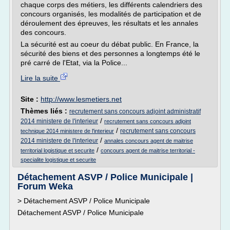
chaque corps des métiers, les différents calendriers des
concours organisés, les modalités de participation et de
déroulement des épreuves, les résultats et les annales
des concours.
La sécurité est au coeur du débat public. En France, la
sécurité des biens et des personnes a longtemps été le
pré carré de l'Etat, via la Police...
Lire la suite
Site :
http://www.lesmetiers.net
Thèmes liés :
recrutement sans concours adjoint administratif
/
2014 ministere de l'interieur
recrutement sans concours adjoint
/
recrutement sans concours
technique 2014 ministere de l'interieur
/
2014 ministere de l'interieur
annales concours agent de maitrise
/
territorial logistique et securite
concours agent de maitrise territorial -
specialite logistique et securite
Détachement ASVP / Police Municipale |
Forum Weka
> Détachement ASVP / Police Municipale
Détachement ASVP / Police Municipale