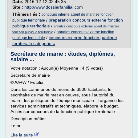
Date:
2016-12-12 02:45:35
Site :
http://www.dossierfamilial.com
Thèmes liés :
concours interne agent de maitrise fonction
/
preparation concours externe fonction
publique territoriale
publique territoriale
/
annales concours externe agent de maitrise
/
annales concours externe fonction
fonction publique territoriale
/
concours externe fonction publique
publique territoriale
territoriale categorie c
Secrétaire de mairie : études, diplômes,
salaire ...
Votre notation : Aucun(e) Moyenne : 4 (9 votes)
Secrétaire de mairie
© AA+W / Fotolia
Dans les communes de moins de 3500 habitants, le
secrétaire de mairie met en oeuvre, sous l'autorité du
maire, les politiques de l'équipe municipale. Il organise les
services administratifs et techniques, élabore le budget.
Accès sur concours de la fonction publique territoriale.
Description métier
Le ou...
Lire la suite