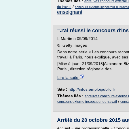
Thèmes liés :
epreuves concours externe i
/
du travail
concours externe inspecteur du travai
enseignant
"J'ai réussi le concours d'ins
L.Martin o 09/09/2014
© Getty Images
Dans notre série « Les concours racont
travail à Paris, nous explique, avec s
[Mise à jour : 21/09/2015]Alexandre Bizeu
Paris , direction régionale des...
Lire la suite
Site :
http://infos.emploipublic.fr
Thèmes liés :
epreuves concours externe i
/
concours externe inspecteur du travail
conco
Arrêté du 20 octobre 2015 autor
Accueil » Vie professionnelle » Concour