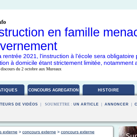
nfo
nstruction en famille mena
vernement
 rentrée 2021, l’instruction à l’école sera obligatoir
uction à domicile étant strictement limitée, notamment 
 discours du 2 octobre aux Mureaux
TIQUES
CONCOURS AGREGATION
HISTOIRE
TEURS DE VIDÉOS
| SOUMETTRE :
UN ARTICLE
|
ANNONCER
|
s externe
>
concours externe
>
concours externe