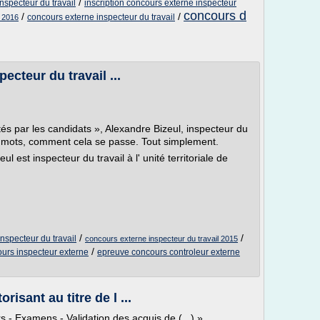
/
nspecteur du travail
inscription concours externe inspecteur
concours d
/
/
concours externe inspecteur du travail
l 2016
pecteur du travail ...
és par les candidats », Alexandre Bizeul, inspecteur du
es mots, comment cela se passe. Tout simplement.
l est inspecteur du travail à l' unité territoriale de
/
/
nspecteur du travail
concours externe inspecteur du travail 2015
/
urs inspecteur externe
epreuve concours controleur externe
isant au titre de l ...
s - Examens - Validation des acquis de (...) »