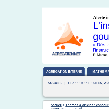
Alerte i
L'i
gou
« Dès la
l’instr
AGREGATION.NET
E. Macron,
AGREGATION INTERNE
MATHEMA
ACCUEIL
| CLASSEMENT :
SITES
,
AU
Accueil
>
Thèmes & articles : concour
inspecteur du travail