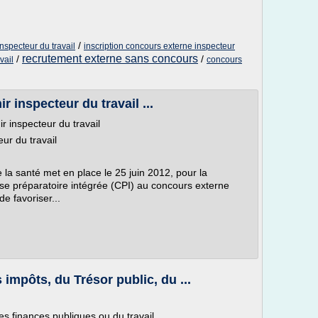
/
nspecteur du travail
inscription concours externe inspecteur
recrutement externe sans concours
/
/
vail
concours
 inspecteur du travail ...
r inspecteur du travail
ur du travail
de la santé met en place le 25 juin 2012, pour la
se préparatoire intégrée (CPI) au concours externe
de favoriser...
impôts, du Trésor public, du ...
es finances publiques ou du travail