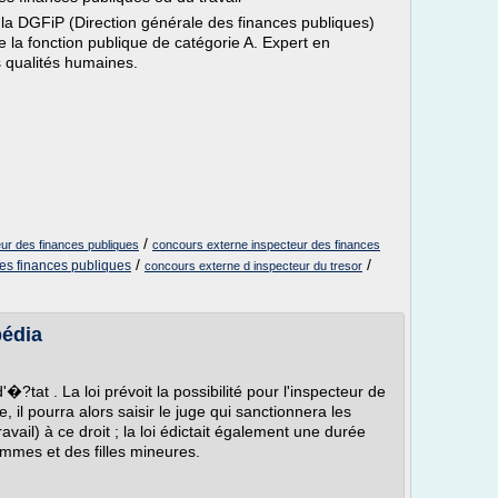
la DGFiP (Direction générale des finances publiques)
de la fonction publique de catégorie A. Expert en
es qualités humaines.
/
ur des finances publiques
concours externe inspecteur des finances
/
/
es finances publiques
concours externe d inspecteur du tresor
pédia
�?tat . La loi prévoit la possibilité pour l'inspecteur de
, il pourra alors saisir le juge qui sanctionnera les
avail) à ce droit ; la loi édictait également une durée
emmes et des filles mineures.