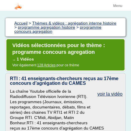
Menu
Accueil
>
Thèmes & vidéos : agrégation interne histoire
>
programme agregation histoire
>
programme
concours agregation
Vidéos sélectionnées pour le thème :
programme concours agregation
1 Vidéos
→
Voir également
128 Articles
pour ce thème
RTI : 41 enseignants-chercheurs reçus au 17ème
concours d’agrégation du CAMES
La chaîne Youtube officielle de la
voir la vidéo
Radiodiffusion Télévision Ivoirienne (RTI).
Les programmes (Journaux, émissions,
reportages, documentaires, débats, films et
séries) des chaines TV RTI1 et RTI 2 du
Groupe RTI. C'Midi, Abidjan, Matin
Bonheur.RTI : 41 enseignants-chercheurs
reçus au 17ème concours d’agrégation du CAMES